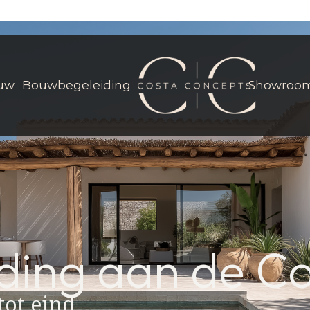
uw
Bouwbegeleiding
Showroo
ing aan de Co
tot eind