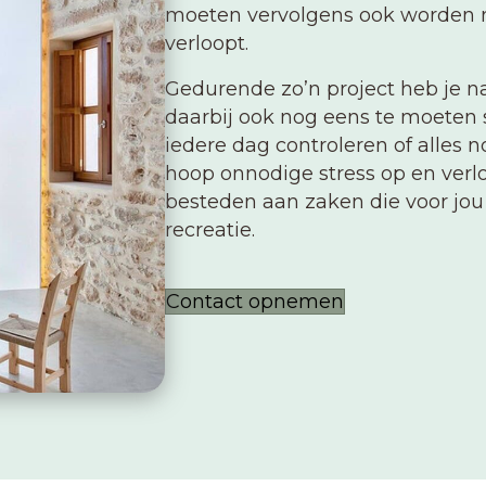
moeten vervolgens ook worden n
verloopt.
Gedurende zo’n project heb je na
daarbij ook nog eens te moeten
iedere dag controleren of alles 
hoop onnodige stress op en verlor
besteden aan zaken die voor jou b
recreatie.
Contact opnemen