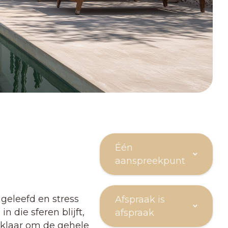
Één
aanspreekpunt
 geleefd en stress
Afspraak is
 die sferen blijft,
afspraak
 klaar om de gehele